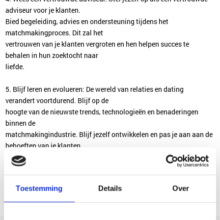
adviseur voor je klanten.
Bied begeleiding, advies en ondersteuning tijdens het
matchmakingproces. Dit zal het
vertrouwen van je klanten vergroten en hen helpen succes te
behalen in hun zoektocht naar
liefde.
5. Blijf leren en evolueren: De wereld van relaties en dating
verandert voortdurend. Blijf op de
hoogte van de nieuwste trends, technologieën en benaderingen
binnen de
matchmakingindustrie. Blijf jezelf ontwikkelen en pas je aan aan de
behoeften van je klanten.
Met Matchmakerworden.nl aan je zijde, sta je op het punt een
meester in de kunst van het
matchmaken te worden. Veel succes op je reis naar een succesvolle
Toestemming
Details
Over
carrière als matchmaker!