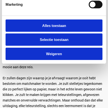
Marketing
Alles toestaan
Selectie toestaan
Dus, daar heb je het! Deze vijf essentiële tips zijn je startpunt om je
reis als matchmaker te beginnen. Maar onthoud, net als bij de liefde
Weigeren
zelf, is er geen vast pad naar succes. De weg kan bochtig zijn, vol
met onverwachte wendingen en verrassingen. Maar dat is juist het
mooie aan deze reis.
Er zullen dagen zijn waarop je je afvraagt waarom je ooit hebt
besloten om matchmaker te worden. Je zult stelletjes tegenkomen
die zo perfect lijken op papier, maar in het echte leven gewoon niet
klikken. Je zult te maken krijgen met teleurstellingen, afgewezen
matches en onvervulde verwachtingen. Maar onthoud dan dat elke
uitdaging, elke teleurstelling, slechts een leermoment is dat je