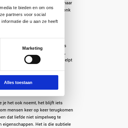
 hobby’s en interesses vinden, maar
 media te bieden en om ons
 echt bij je past. Het kan geen vonk
ze partners voor social
eteren, geen onderliggende
nformatie die u aan ze heeft
ist de kracht van een ervaren
 romantische idealen. Matchmakers
Marketing
en, zoals het SMI-model (zoeken,
iliteit te beoordelen. Dit model helpt
gaan, maar zonder die intuïtieve,
zo effectief zijn.
Alles toestaan
t in liefde
 je het ook noemt, het blijft iets
aarom mensen keer op keer terugkomen
en dat liefde niet simpelweg te
n eigenschappen. Het is die subtiele