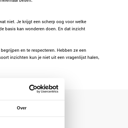
 helemaal beseft.
wat niet. Je krijgt een scherp oog voor welke
nde basis kan wonderen doen. En dat inzicht
te begrijpen en te respecteren. Hebben ze een
rt inzichten kun je niet uit een vragenlijst halen,
 ooit kan doen
Over
eds vaker aan algoritmes wordt
een waardevol alternatief. Een