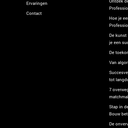
Ontdek d
Ervaringen
Professi
Contact
Hoe je ee
Professi
De kunst
je een s
De toeko
Van algor
Succesve
tot langd
7 overwe
matchmak
Stap in d
Bouw bete
De onver