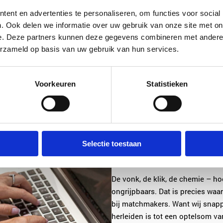
algoritme kan overeenkomsten in
ent en advertenties te personaliseren, om functies voor social
het kan niet aanvoelen of iemand
. Ook delen we informatie over uw gebruik van onze site met on
herkennen, geen emoties interpr
e. Deze partners kunnen deze gegevens combineren met andere i
spanningen voelen. Daarin zit ju
erzameld op basis van uw gebruik van hun services.
matchmaker.
En nee, het gaat niet alleen om
Voorkeuren
Statistieken
gebruiken ook bewezen techniek
matchen, interactie) om compatib
me om gestructureerd te werk te 
menselijke laag zou het niet half 
Selectie toestaan
Waarom intuïtie het verschil maak
De vonk, de klik, de chemie – hoe
ongrijpbaars. Dat is precies w
bij matchmakers. Want wij snapp
herleiden is tot een optelsom va