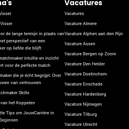
na's
Vacatures
Visser
Vacatures
Visser
Vacature Almere
or de lange termijn in plaats van
Vacature Alphen aan den Rijn
 het perspectief van een
Vacature Assen
r op liefde die blijft
Vacature Bergen op Zoom
atchmaker intuïtie en inzicht
Vacature Den Helder
t voor de perfecte match
Vacature Doetinchem
aker die je écht begrijpt: Over
uwen van vertrouwen
Vacature Enschede
chmaker Skills
Vacature Hardenberg
 van het Koppelen
Vacature Nijmegen
ële Tips om JouwCarrière in
Vacature Tilburg
 Beginnen
Vacature Utrecht