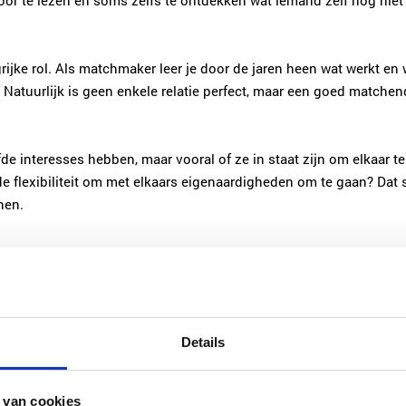
 door te lezen en soms zelfs te ontdekken wat iemand zelf nog niet
rijke rol. Als matchmaker leer je door de jaren heen wat werkt en 
 Natuurlijk is geen enkele relatie perfect, maar een goed matche
fde interesses hebben, maar vooral of ze in staat zijn om elkaar 
 flexibiliteit om met elkaars eigenaardigheden om te gaan? Dat soo
nen.
Meer dan een algoritme
Details
In een wereld waarin dating ste
overgelaten, biedt matchmaking 
 van cookies