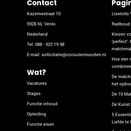
Contact
Pagi
Kazernestraat 10
Liselotte 
5928 NL Venlo
Radboud 
Nederland
Kiezen vo
‘perfect’:
Tel:
088 - 022 19 98
matchmake
E-mail:
sollicitatie@consulentworden.nl
Hoe een m
combineer
Wat?
De matchm
Vacatures
het opbo
Stages
De 10 Mat
Functie inhoud
De Kunst
Opleiding
5 Essenti
Liefde te
Functie eisen