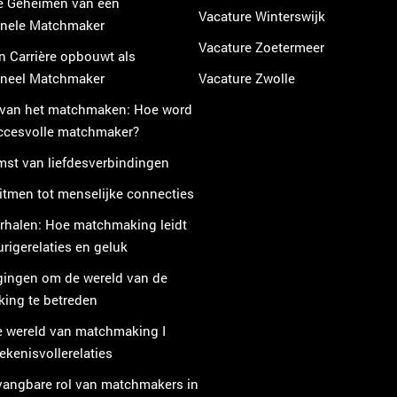
e Geheimen van een
Vacature Winterswijk
onele Matchmaker
Vacature Zoetermeer
n Carrière opbouwt als
oneel Matchmaker
Vacature Zwolle
 van het matchmaken: Hoe word
uccesvolle matchmaker?
mst van liefdesverbindingen
itmen tot menselijke connecties
rhalen: Hoe matchmaking leidt
urigerelaties en geluk
gingen om de wereld van de
ing te betreden
e wereld van matchmaking I
kenisvollerelaties
vangbare rol van matchmakers in