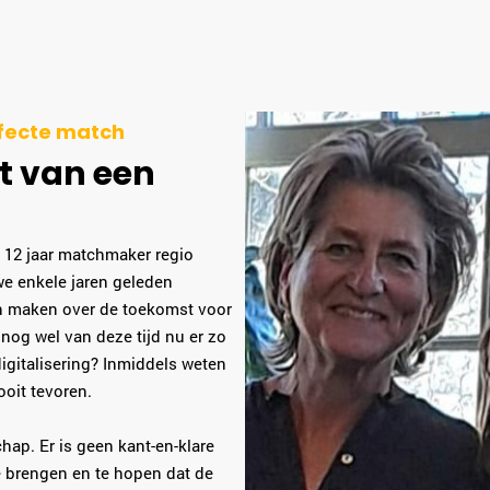
rfecte match
ht van een
s 12 jaar matchmaker regio
e enkele jaren geleden
n maken over de toekomst voor
nog wel van deze tijd nu er zo
igitalisering? Inmiddels weten
ooit tevoren.
ap. Er is geen kant-en-klare
e brengen en te hopen dat de