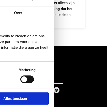
Friesland. We wilden beiden niet alleen zijn,
want we waren allebei van mening dat het
Over
leven te kort is om met niemand te delen...
Lees meer
 media te bieden en om ons
ze partners voor social
nformatie die u aan ze heeft
Social media
Marketing
Alles toestaan