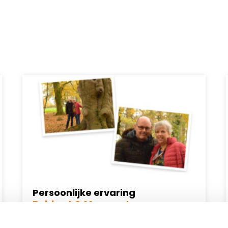
Persoonlijke ervaring
Robbert & Margreet
"Laat ik voorop stellen dat we zielsgelukkig