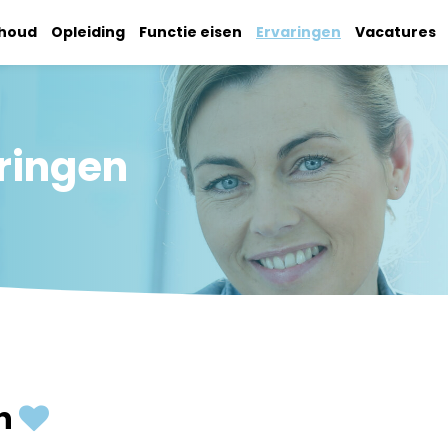
nhoud
Opleiding
Functie eisen
Ervaringen
Vacatures
aringen
en