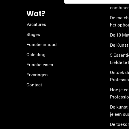
Hoe een m
combineer
Wat?
De matchm
Vacatures
het opbo
Stages
De 10 Mat
Functie inhoud
De Kunst
Opleiding
5 Essenti
Liefde te
Functie eisen
Ontdek d
Ervaringen
Professi
Contact
Hoe je ee
Professi
De kunst
je een s
De toeko