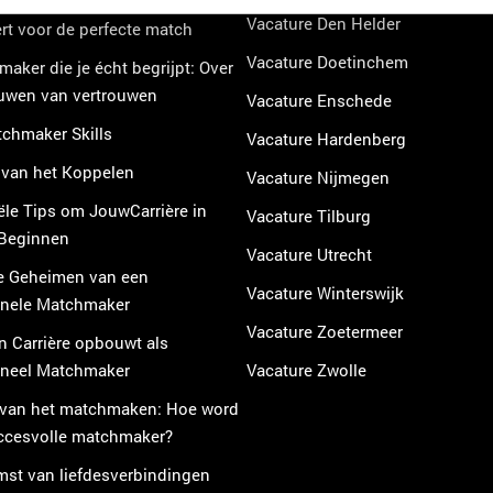
atchmaker intuïtie en inzicht
Vacature Den Helder
t voor de perfecte match
Vacature Doetinchem
aker die je écht begrijpt: Over
uwen van vertrouwen
Vacature Enschede
chmaker Skills
Vacature Hardenberg
 van het Koppelen
Vacature Nijmegen
ële Tips om JouwCarrière in
Vacature Tilburg
 Beginnen
Vacature Utrecht
e Geheimen van een
Vacature Winterswijk
onele Matchmaker
Vacature Zoetermeer
n Carrière opbouwt als
oneel Matchmaker
Vacature Zwolle
 van het matchmaken: Hoe word
uccesvolle matchmaker?
mst van liefdesverbindingen