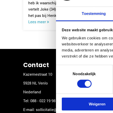
heb ik waarschijnlijk een goeie aan de haak,"
vertelt Joke (34). Na verschillende dates was
Toestemming
het pas bij Henk (32)...
Lees meer
Deze website maakt gebruik
We gebruiken cookies om cont
websiteverkeer te analyseren
media, adverteren en analys
verstrekt of die ze hebben v
Contact
Pagi
Toestemmingsselectie
Noodzakelijk
Kazernestraat 10
Liselotte 
5928 NL Venlo
Radboud 
Nederland
Kiezen vo
‘perfect’:
Tel:
088 - 022 19 98
Weigeren
matchmake
E-mail:
sollicitatie@consulentworden.nl