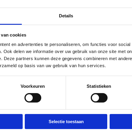
zijn met elkaar. Onze ontmoetingen hebben
uiteindelijk tot veranderingen in zeer positieve
Details
zin...
Lees meer
 van cookies
ent en advertenties te personaliseren, om functies voor social
. Ook delen we informatie over uw gebruik van onze site met on
e. Deze partners kunnen deze gegevens combineren met andere i
erzameld op basis van uw gebruik van hun services.
na's
Vacatures
Voorkeuren
Statistieken
Visser
Vacatures
Visser
Vacature Almere
or de lange termijn in plaats van
Vacature Alphen aan den Rijn
 het perspectief van een
Vacature Assen
Selectie toestaan
r op liefde die blijft
Vacature Bergen op Zoom