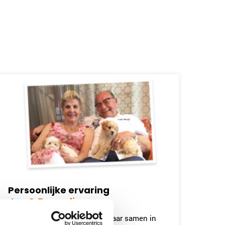
Persoonlijke ervaring
Jan & Berendina
"Wij wonen sinds juni van dit jaar samen in