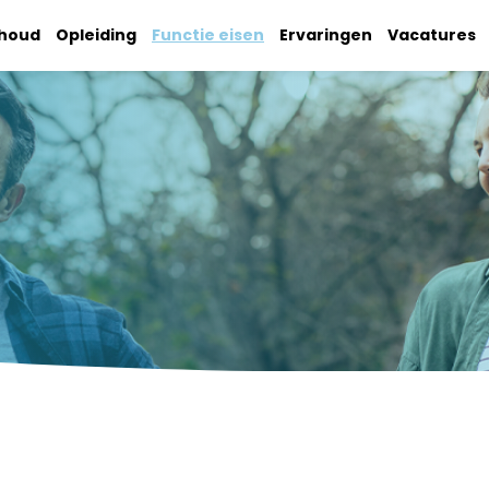
nhoud
Opleiding
Functie eisen
Ervaringen
Vacatures