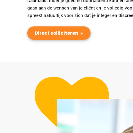
Daarnaast moet je goed en doortastend kunnen advi
gaan aan de wensen van je cliënt en je volledig voo
spreekt natuurlijk voor zich dat je integer en discre
Direct solliciteren