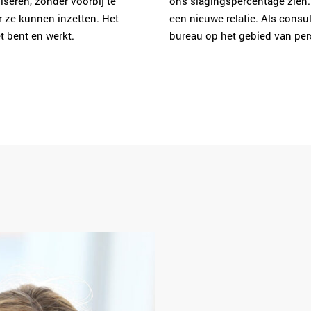
seren, zonder voorbij te
ons slagingspercentage zien.
r ze kunnen inzetten. Het
een nieuwe relatie. Als consu
et bent en werkt.
bureau op het gebied van per