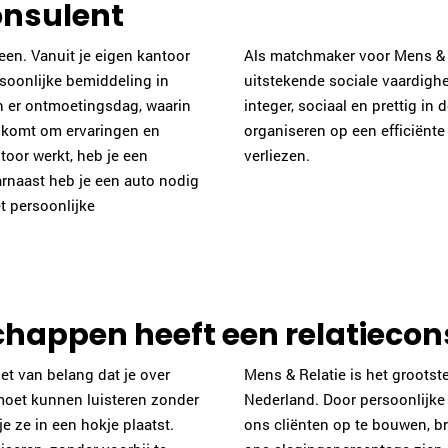
onsulent
leen. Vanuit je eigen kantoor
Als matchmaker voor Mens & 
soonlijke bemiddeling in
uitstekende sociale vaardighede
jn er ontmoetingsdag, waarin
integer, sociaal en prettig in
enkomt om ervaringen en
organiseren op een efficiënte e
toor werkt, heb je een
verliezen.
aarnaast heb je een auto nodig
t persoonlijke
happen heeft een relatiecon
et van belang dat je over
Mens & Relatie is het grootst
moet kunnen luisteren zonder
Nederland. Door persoonlijke 
 ze in een hokje plaatst.
ons cliënten op te bouwen, br