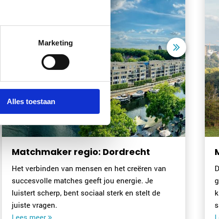
Marketing
Alles toestaan
 Dordrecht
Matchmaker regio: As
 en het creëren van
Daarnaast is het van belang dat
jou energie. Je
gestructureerd, onafhankelijk e
l sterk en stelt de
kunt werken, maar ook goed ku
samenwerken...
Lees meer