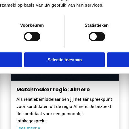
erzameld op basis van uw gebruik van hun services.
Voorkeuren
Statistieken
Selectie toestaan
io: Almere
Matchmaker regio:
r ben jij het aanspreekpunt
Het verbinden van mensen
e regio Almere. Je bezoekt
succesvolle matches geeft 
 persoonlijk
luistert scherp, bent sociaa
juiste vragen.
Lees meer