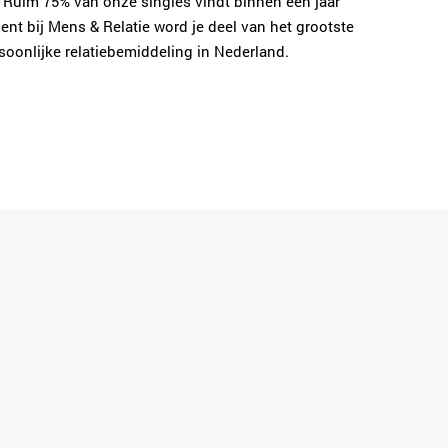
 Ruim 75% van onze singles vindt binnen één jaar
lent bij Mens & Relatie word je deel van het grootste
soonlijke relatiebemiddeling in Nederland.