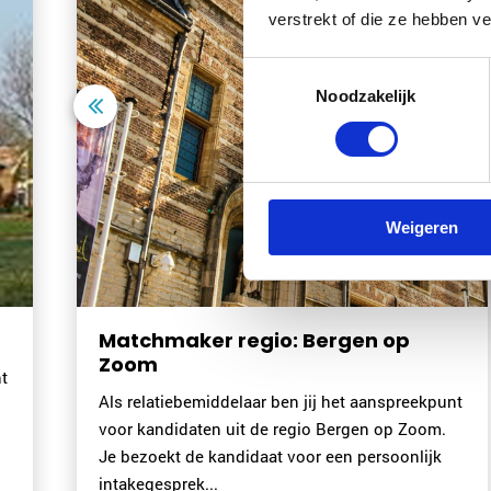
verstrekt of die ze hebben v
Toestemmingsselectie
Noodzakelijk
Weigeren
regio: Bergen op
Matchmaker reg
Als relatiebemiddelaa
delaar ben jij het aanspreekpunt
voor kandidaten uit d
uit de regio Bergen op Zoom.
de kandidaat voor een
ndidaat voor een persoonlijk
intakegesprek...
Lees meer