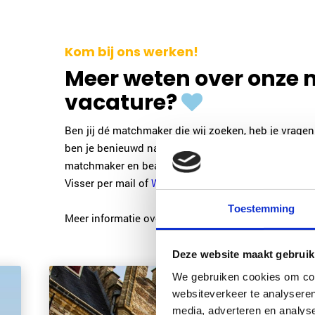
Kom bij ons werken!
Meer weten over onze
vacature?
Ben jij dé matchmaker die wij zoeken, heb je vrag
ben je benieuwd naar praktijkvoorbeelden? Radboud
matchmaker en beantwoordt graag al je vragen. N
Visser per mail of
WhatsApp
.
Toestemming
Meer informatie over Mens & Relatie vindt u op
www.
Deze website maakt gebruik
We gebruiken cookies om cont
websiteverkeer te analyseren
media, adverteren en analys