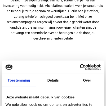
Je begint je eigen praktijk aan huis, zonder dat je hier een
investering voor nodig hebt. Als relatieconsulent werk je vanuit huis
en bepaal je zelf je agenda en werktijden. Hierin ben je flexibel,
zolang je telefonisch goed bereikbaar bent. Met onze
reclamecampagnes zorgen wij ervoor dat je gebeld wordt door
kandidaten, die na inschrijving, jouw eigen cliënten zijn. Je
ontvangt een commissie over de bedragen die de door jou
ingeschreven cliënten betalen.
Je eigen klanten
Toestemming
Details
Over
ent
Bouw je eigen klantenkring op in de regio waar jij
Je
werkt. Leer nieuwe singels kennen in jouw regio en
vind matches.
Deze website maakt gebruik van cookies
We gebruiken cookies om content en advertenties te