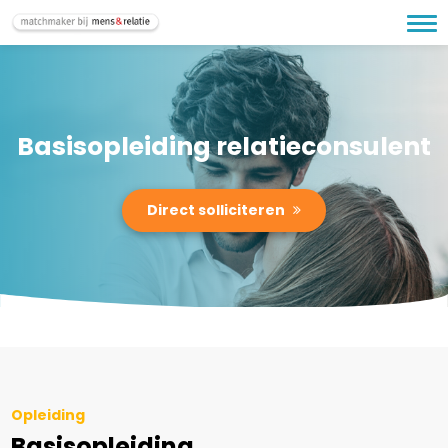
Basisopleiding relatieconsulent
Direct solliciteren
Opleiding
Basisopleiding