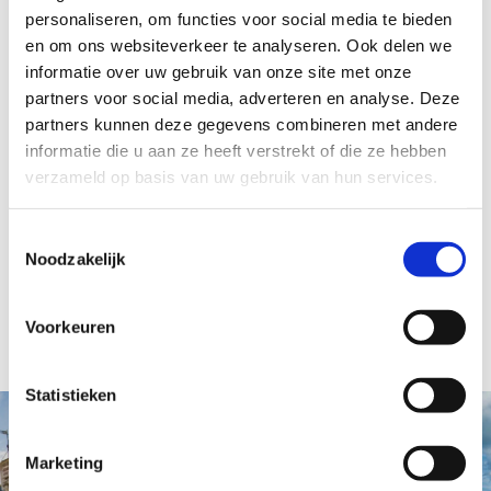
personaliseren, om functies voor social media te bieden
en om ons websiteverkeer te analyseren. Ook delen we
informatie over uw gebruik van onze site met onze
Kom bij ons werken!
partners voor social media, adverteren en analyse. Deze
Meer weten over onze
partners kunnen deze gegevens combineren met andere
matchmaker vacatures?
informatie die u aan ze heeft verstrekt of die ze hebben
verzameld op basis van uw gebruik van hun services.
Ben jij dé matchmaker die wij zoeken, heb je vragen over de
werkzaamheden of ben je benieuwd naar praktijkvoorbeelden?
Toestemmingsselectie
Radboud Visser is een ervaren matchmaker en beantwoordt graag
Noodzakelijk
al je vragen. Neem contact op
– via de contactpagina –
.
Meer informatie over Mens & Relatie vindt u op
www.mens-en-
Voorkeuren
relatie.nl
Statistieken
Marketing