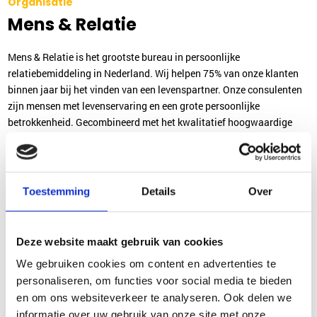
Organisatie
Mens & Relatie
Mens & Relatie is het grootste bureau in persoonlijke
relatiebemiddeling in Nederland. Wij helpen 75% van onze klanten
binnen jaar bij het vinden van een levenspartner. Onze consulenten
zijn mensen met levenservaring en een grote persoonlijke
betrokkenheid. Gecombineerd met het kwalitatief hoogwaardige
proces van bemiddeling leidt dit tot het hoge slagingspercentage en
zeer tevreden cliënten.
Wat bieden wij jou?
Toestemming
Details
Over
Gratis opleiding tot succesvolle matchmaker
Zelfstandig werken in een afwisselende functie
Deze website maakt gebruik van cookies
Vrijheid en flexibele werktijden
We gebruiken cookies om content en advertenties te
Onderling contact met collega matchmakers
personaliseren, om functies voor social media te bieden
en om ons websiteverkeer te analyseren. Ook delen we
informatie over uw gebruik van onze site met onze