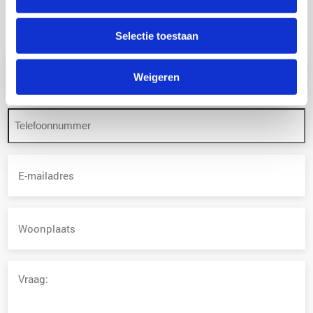
Ben je geïnteresseerd in deze functie? Solliciteer dan
direct
of neem
voor meer informatie contact op met
Radboud Visser.
Selectie toestaan
Naam
Weigeren
Telefoon
E-
mailadres
Woonplaats
Vraag: