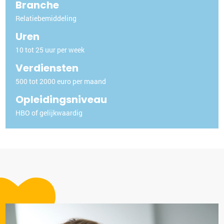
Branche
Relatiebemiddeling
Uren
10 tot 25 uur per week
Verdiensten
500 tot 2000 euro per maand
Opleidingsniveau
HBO of gelijkwaardig