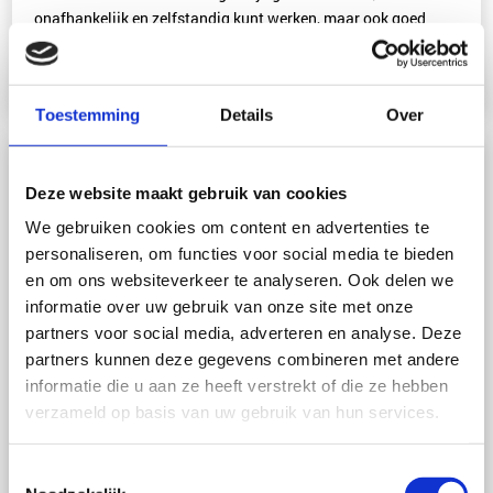
onafhankelijk en zelfstandig kunt werken, maar ook goed
kunt samenwerken...
Lees meer
Toestemming
Details
Over
Deze website maakt gebruik van cookies
We gebruiken cookies om content en advertenties te
personaliseren, om functies voor social media te bieden
en om ons websiteverkeer te analyseren. Ook delen we
informatie over uw gebruik van onze site met onze
partners voor social media, adverteren en analyse. Deze
partners kunnen deze gegevens combineren met andere
informatie die u aan ze heeft verstrekt of die ze hebben
Matchmaker regio:
Almere
verzameld op basis van uw gebruik van hun services.
Als relatiebemiddelaar ben jij het aanspreekpunt voor
kandidaten uit de regio Almere. Je bezoekt de kandidaat voor
Toestemmingsselectie
een persoonlijk intakegesprek...