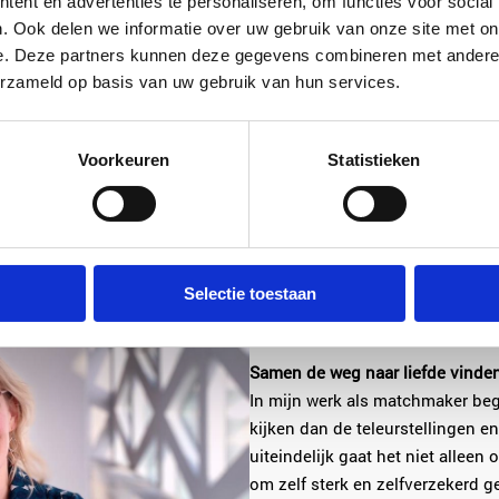
ent en advertenties te personaliseren, om functies voor social
Een van de belangrijkste dingen 
. Ook delen we informatie over uw gebruik van onze site met on
dus hoe je met de juiste mindset
e. Deze partners kunnen deze gegevens combineren met andere i
denken dat elke date de laatste 
erzameld op basis van uw gebruik van hun services.
de hoek moet wachten – gaan w
nieuwsgierige houding. Je ontm
verhalen, en ontdekt wat je wel e
Voorkeuren
Statistieken
Het draait om leren genieten van 
focussen op de eindbestemming. 
kan een fijne ervaring zijn, ook al
zijn. Met die mindset wordt date
Selectie toestaan
stressvol.
Samen de weg naar liefde vinde
In mijn werk als matchmaker bege
kijken dan de teleurstellingen en
uiteindelijk gaat het niet alleen
om zelf sterk en zelfverzekerd g