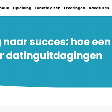
nhoud
Opleiding
Functie eisen
Ervaringen
Vacatures
ng naar succes: hoe ee
or datinguitdagingen