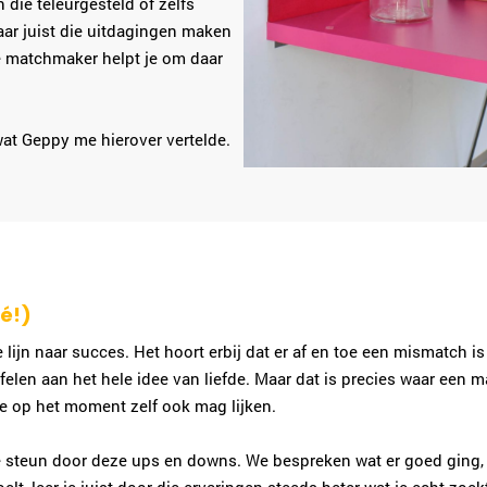
die teleurgesteld of zelfs
ar juist die uitdagingen maken
e matchmaker helpt je om daar
t Geppy me hierover vertelde.
ké!)
e lijn naar succes. Het hoort erbij dat er af en toe een mismatch i
felen aan het hele idee van liefde. Maar dat is precies waar een
die op het moment zelf ook mag lijken.
je steun door deze ups en downs. We bespreken wat er goed gin