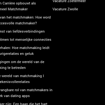
Vacature Zoetermeer
n Carrière opbouwt als
oneel Matchmaker
Vacature Zwolle
 van het matchmaken: Hoe word
uccesvolle matchmaker?
mst van liefdesverbindingen
itmen tot menselijke connecties
rhalen: Hoe matchmaking leidt
urigerelaties en geluk
gingen om de wereld van de
ing te betreden
e wereld van matchmaking I
kenisvollerelaties
vangbare rol van matchmakers in
erk van dating apps
r zijn: Een baan die het hart