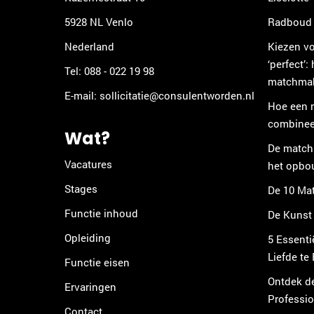
5928 NL Venlo
Radboud 
Nederland
Kiezen vo
‘perfect’:
Tel:
088 - 022 19 98
matchmake
E-mail:
sollicitatie@consulentworden.nl
Hoe een m
combineer
Wat?
De matchm
Vacatures
het opbo
Stages
De 10 Mat
Functie inhoud
De Kunst
Opleiding
5 Essenti
Liefde te
Functie eisen
Ontdek d
Ervaringen
Professi
Contact