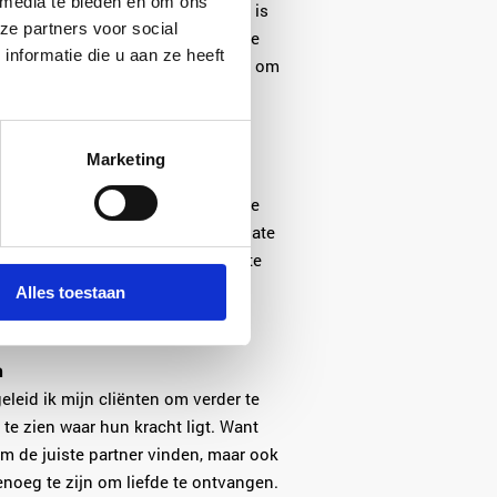
 media te bieden en om ons
die een matchmaker je kan leren, is
ze partners voor social
 aan daten begint. In plaats van te
nformatie die u aan ze heeft
moet zijn – dat de perfecte match om
e daten met een open en
oet nieuwe mensen, hoort hun
n niet aanspreekt.
Marketing
het proces, in plaats van alleen te
Want laten we eerlijk zijn: een date
 blijkt die persoon niet ‘de ware’ te
n een stuk leuker en minder
Alles toestaan
n
leid ik mijn cliënten om verder te
 te zien waar hun kracht ligt. Want
 om de juiste partner vinden, maar ook
enoeg te zijn om liefde te ontvangen.