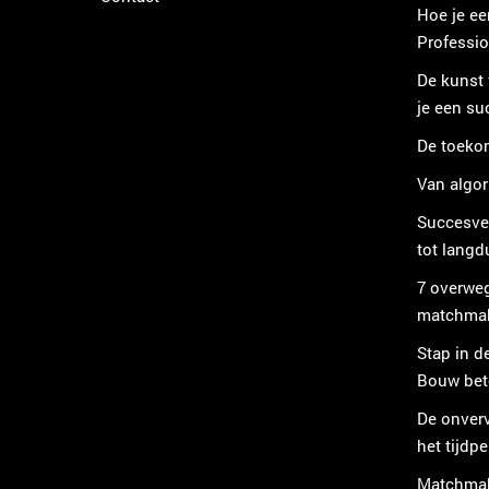
Hoe je ee
Professi
De kunst
je een s
De toeko
Van algor
Succesve
tot langd
7 overwe
matchmak
Stap in d
Bouw bete
De onver
het tijdp
Matchmake