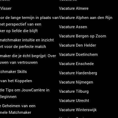
Visser
Vacature Almere
or de lange termijn in plaats van
Vacature Alphen aan den Rijn
 het perspectief van een
Vacature Assen
r op liefde die blijft
Vacature Bergen op Zoom
atchmaker intuïtie en inzicht
Vacature Den Helder
t voor de perfecte match
Vacature Doetinchem
aker die je écht begrijpt: Over
uwen van vertrouwen
Vacature Enschede
chmaker Skills
Vacature Hardenberg
 van het Koppelen
Vacature Nijmegen
ële Tips om JouwCarrière in
Vacature Tilburg
 Beginnen
Vacature Utrecht
e Geheimen van een
Vacature Winterswijk
onele Matchmaker