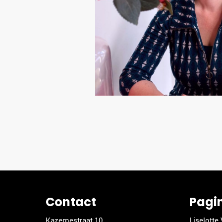
Contact
Pagi
Kazernestraat 10
Liselotte 