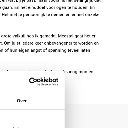
en wat bij je past. Maar vooral is het belangrijk dat
 te gaan. En het einddoel voor ogen te houden. En
. Het niet te persoonlijk te nemen en er niet onzeker
n grote valkuil heb ik gemerkt. Meestal gaat het er
jkst. Om juist iedere keer onbevangener te worden en
en of hun eigen angst of spanning teveel laten
ntmoeten en maak er een leuk en plezierig moment
Over
daten