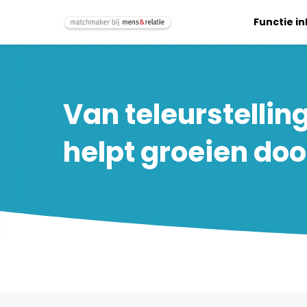
Functie i
Van teleurstelli
helpt groeien do