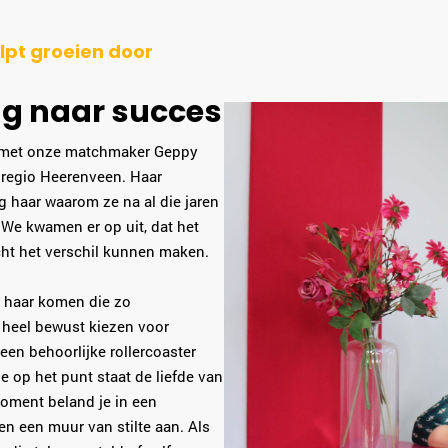
pt groeien door
ng naar succes
, met onze matchmaker Geppy
r regio Heerenveen. Haar
g haar waarom ze na al die jaren
 We kwamen er op uit, dat het
cht het verschil kunnen maken.
j haar komen die zo
ze heel bewust kiezen voor
een behoorlijke rollercoaster
je op het punt staat de liefde van
moment beland je in een
en een muur van stilte aan. Als