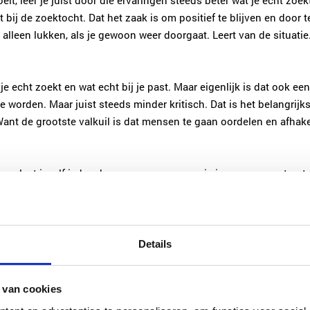
, leer je juist door die ervaringen steeds beter wat je echt zoekt 
 bij de zoektocht. Dat het zaak is om positief te blijven en door
 alleen lukken, als je gewoon weer doorgaat. Leert van de situatie
 je echt zoekt en wat echt bij je past. Maar eigenlijk is dat ook ee
 te worden. Maar juist steeds minder kritisch. Dat is het belangri
. Want de grootste valkuil is dat mensen te gaan oordelen en afhak
 en laat jezelf iedere keer weer verrassen wie je nu weer gaat o
Details
 van cookies
Met de juiste mindset 